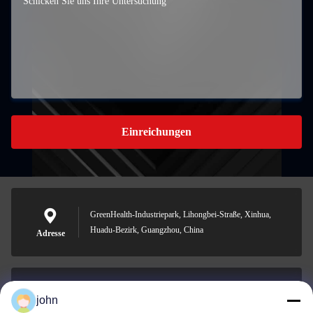
Einreichungen
GreenHealth-Industriepark, Lihongbei-Straße, Xinhua,
Huadu-Bezirk, Guangzhou, China
Adresse
john
lvdi11@greencooker.com