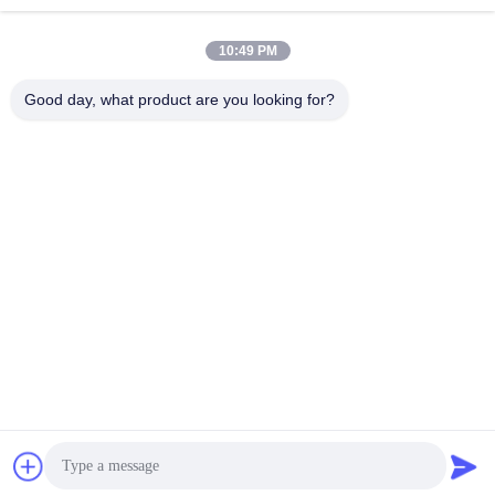
Email
10:49 PM
Good day, what product are you looking for?
0086-153-7406-6785
Telefon
Guangdong Green&Health Intelligence Cold
Chain Technology Co.,LTD
German
Ein Angebot bekommen
Guangdong Green&Health Intelligence Cold Chain Technology Co.,LTD