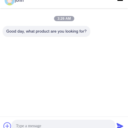
john
lvdi11@greencooker.com
Email
3:26 AM
Good day, what product are you looking for?
0086-153-7406-6785
Telefon
Guangdong Green&Health Intelligence Cold
Chain Technology Co.,LTD
Ein Angebot bekommen
Guangdong Green&Health Intelligence Cold Chain Technology Co.,LTD