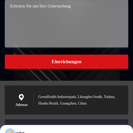
Einreichungen
GreenHealth-Industriepark, Lihongbei-Straße, Xinhua,
Huadu-Bezirk, Guangzhou, China
Adresse