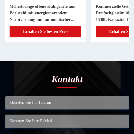
Mehrstöckige offene Kühlgeräte aus
Kommerzielle Geträ
Edelstahl mit energiesparendem
Dreifachglastür 105
Nachtvorhang und automatischer
1530L Kapazität für
intelligenter Auftaubung für
Erhalten Sie besten Preis
Erhalten Sie 
Supermärkte
Kontakt