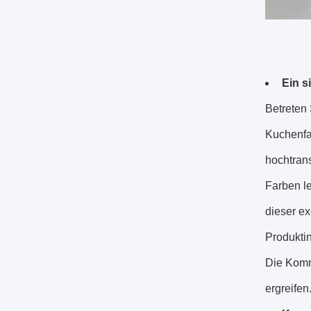
Ein s
Betreten 
Kuchenfa
hochtran
Farben le
dieser ex
Produkti
Die Komm
ergreifen