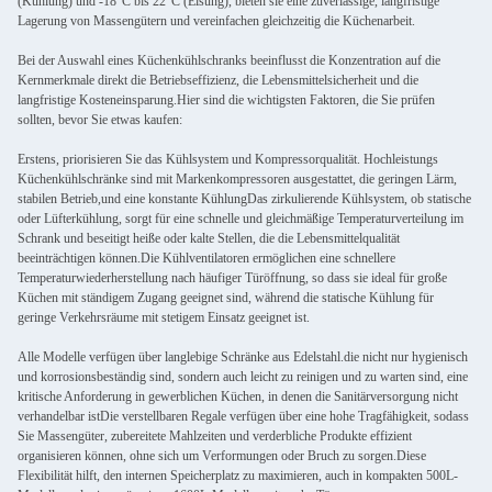
(Kühlung) und -18°C bis 22°C (Eisung), bieten sie eine zuverlässige, langfristige
Lagerung von Massengütern und vereinfachen gleichzeitig die Küchenarbeit.
Bei der Auswahl eines Küchenkühlschranks beeinflusst die Konzentration auf die
Kernmerkmale direkt die Betriebseffizienz, die Lebensmittelsicherheit und die
langfristige Kosteneinsparung.Hier sind die wichtigsten Faktoren, die Sie prüfen
sollten, bevor Sie etwas kaufen:
Erstens, priorisieren Sie das Kühlsystem und Kompressorqualität. Hochleistungs
Küchenkühlschränke sind mit Markenkompressoren ausgestattet, die geringen Lärm,
stabilen Betrieb,und eine konstante KühlungDas zirkulierende Kühlsystem, ob statische
oder Lüfterkühlung, sorgt für eine schnelle und gleichmäßige Temperaturverteilung im
Schrank und beseitigt heiße oder kalte Stellen, die die Lebensmittelqualität
beeinträchtigen können.Die Kühlventilatoren ermöglichen eine schnellere
Temperaturwiederherstellung nach häufiger Türöffnung, so dass sie ideal für große
Küchen mit ständigem Zugang geeignet sind, während die statische Kühlung für
geringe Verkehrsräume mit stetigem Einsatz geeignet ist.
Alle Modelle verfügen über langlebige Schränke aus Edelstahl.die nicht nur hygienisch
und korrosionsbeständig sind, sondern auch leicht zu reinigen und zu warten sind, eine
kritische Anforderung in gewerblichen Küchen, in denen die Sanitärversorgung nicht
verhandelbar istDie verstellbaren Regale verfügen über eine hohe Tragfähigkeit, sodass
Sie Massengüter, zubereitete Mahlzeiten und verderbliche Produkte effizient
organisieren können, ohne sich um Verformungen oder Bruch zu sorgen.Diese
Flexibilität hilft, den internen Speicherplatz zu maximieren, auch in kompakten 500L-