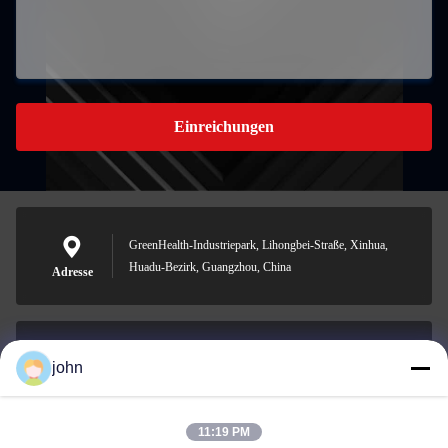
Einreichungen
GreenHealth-Industriepark, Lihongbei-Straße, Xinhua,
Huadu-Bezirk, Guangzhou, China
Adresse
john
lvdi11@greencooker.com
Email
11:19 PM