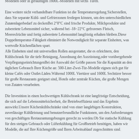
Modellen oder in geräumigen 1600L-Modellen mit sechs Türen.
Eine weitere nicht verhandelbare Funktion ist die Temperaturregelung.Sicherstellen,
dass Sie separate Kühl- und Gefrierzonen festlegen können, um den unterschiedlichen
Zutatenlagerbedarf zu deckenBei 2°8°C sind frische Produkte, Milchprodukte und
zubereitete Lebensmittel sicher, während bei -18~22°C gefrorenes Fleisch,
Meeresfrüchte und fertig zubereitete Lebensmittel langfristig erhalten bleiben.Diese
Doppeltemperatur-Fähigkeit eliminiert die Notwendigkeit für separate Einheiten, was
wertvolle Küchenflächen spart.
Alle Einheiten sind mit universellen Rollen ausgestattet, die es erleichtern, den
Kühlschrank für die tiefe Reinigung, Anordnung der Ausrüstung,oder vorübergehende
VerpflegungseinrichtungenBei der Auswahl der Größe passen Sie die Kapazität an den
täglichen Gebrauch Ihrer Küche an: 500-Liter-Zwei-Tür-Modelle eignen sich gut für
kleine Cafés oder Outlet-Läden.Während 1000L Viertürer und 1600L Sechtürer besser
für große Restaurants geeignet sind, Hotels oder zentrale Küchen, die große Mengen
von Zutaten verarbeiten.
Die Investition in einen hochwertigen Kühlschrank ist eine langfristige Entscheidung,
die sich auf die Lebensmittelsicherheit, die Betriebseffizienz und das Ergebnis
auswirkt.Unsere Küchenkühlschränke sind von einer langlebigen Konstruktion,
zuverlässige Kühlleistung und benutzerfreundliche Funktionen, um den Anforderungen
von geschäftigen Restaurantumgebungen gerecht zu werden.Ob Sie statische Kühlung
für den stetigen Gebrauch oder Lüfterkühlung für Großbetrieb benötigen, haben wir
Modelle, die auf Ihre Küchengröße und Ihren Arbeitsablauf zugeschnitten sind.