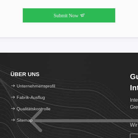
Submit Now
ÜBER UNS
G
Unternehmensprofil
In
Te
Fabrik-Ausflug
Int
Gre
Qualitätskontrolle
Sitemap
Wir