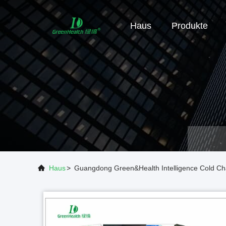
Haus
Produkte
Haus
>
Guangdong Green&Health Intelligence Cold Ch