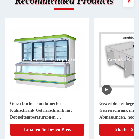
Recommended Products
Gewerblicher kombinierter
Gewerblicher begehb
Kühlschrank Gefrierschrank mit
Gefrierschrank mit 
Doppeltemperaturzonen,
Abmessungen, hochd
automatischem Auftauen und
Polyurethanisolieru
Erhalten Sie besten Preis
Erhalten Sie 
hocheffizienten Kompressoren - Samba
Kompressor
Hybrid