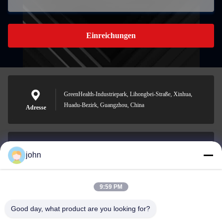
Einreichungen
GreenHealth-Industriepark, Lihongbei-Straße, Xinhua,
Huadu-Bezirk, Guangzhou, China
Adresse
john
lvdi11@greencooker.com
Email
9:59 PM
Good day, what product are you looking for?
0086-153-7406-6785
Telefon