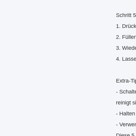
Schritt 
1. Drüc
2. Füll
3. Wied
4. Lasse
Extra-Ti
- Schal
reinigt 
- Halte
- Verwe
Diese 5 