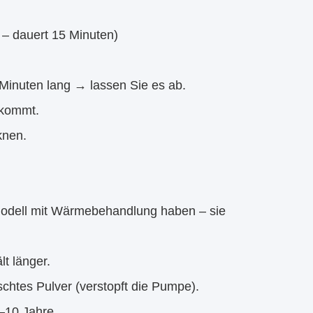
 – dauert 15 Minuten)
Minuten lang → lassen Sie es ab.
skommt.
knen.
 Modell mit Wärmebehandlung haben – sie
t länger.
chtes Pulver (verstopft die Pumpe).
8–10 Jahre.