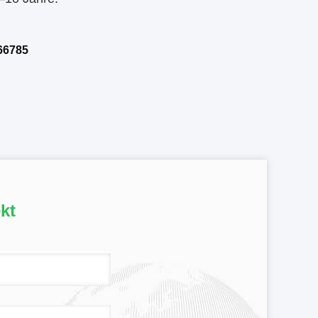
66785
kt