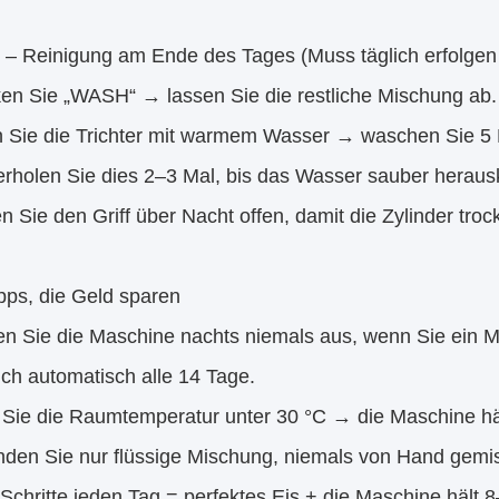
5 – Reinigung am Ende des Tages (Muss täglich erfolgen
ken Sie „WASH“ → lassen Sie die restliche Mischung ab.
en Sie die Trichter mit warmem Wasser → waschen Sie 5 
erholen Sie dies 2–3 Mal, bis das Wasser sauber herau
n Sie den Griff über Nacht offen, damit die Zylinder troc
pps, die Geld sparen
ten Sie die Maschine nachts niemals aus, wenn Sie ein
sich automatisch alle 14 Tage.
n Sie die Raumtemperatur unter 30 °C → die Maschine häl
nden Sie nur flüssige Mischung, niemals von Hand gemis
Schritte jeden Tag = perfektes Eis + die Maschine hält 