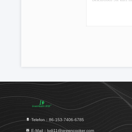
Telefon：86-153-7406-6785
E-Mail：lvdi11@greencooker.com