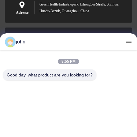
GreenHealth-Industriepark, Lihongbei-Straße, Xinhua,
Huadu-Bezirk, Guangzhou, China
Adresse
john
lvdi11@greencooker.com
Email
8:55 PM
Good day, what product are you looking for?
0086-153-7406-6785
Telefon
Guangdong Green&Health Intelligence Cold
Chain Technology Co.,LTD