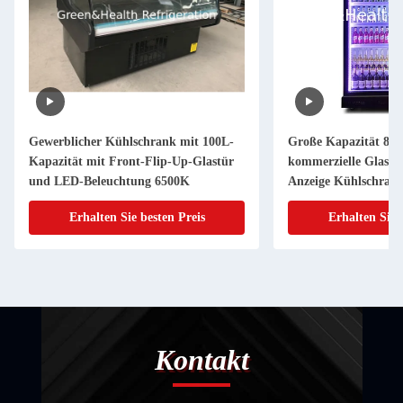
Gewerblicher Kühlschrank mit 100L-
Große Kapazität 80
Kapazität mit Front-Flip-Up-Glastür
kommerzielle Glastü
und LED-Beleuchtung 6500K
Anzeige Kühlschran
dreischichtigen anti-
Erhalten Sie besten Preis
Erhalten Sie 
Glastüren und intell
Luftkühlsystem
Kontakt