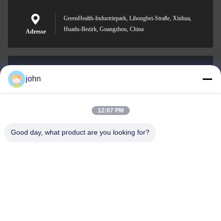
GreenHealth-Industriepark, Lihongbei-Straße, Xinhua,
Huadu-Bezirk, Guangzhou, China
Adresse
john
lvdi11@greencooker.com
Email
12:07 PM
Good day, what product are you looking for?
0086-153-7406-6785
Telefon
Guangdong Green&Health Intelligence Cold
Chain Technology Co.,LTD