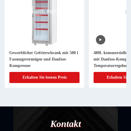
Gewerblicher Gefrierschrank mit 500 l
480L kommerzielle 
Fassungsvermögen und Danfoss-
mit Danfoss-Kompre
Kompressor
Temperaturregelung
Glastürkühlschrank
Erhalten Sie besten Preis
Erhalten Sie 
Kontakt