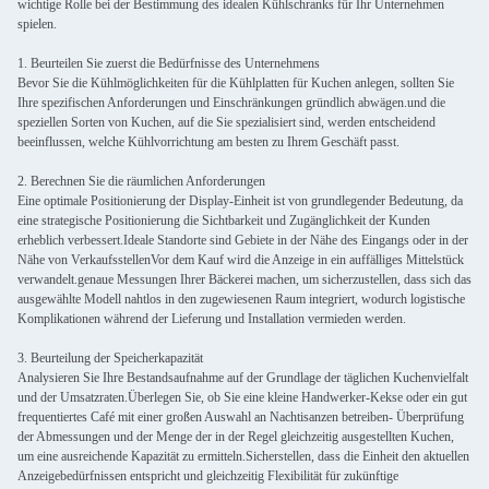
wichtige Rolle bei der Bestimmung des idealen Kühlschranks für Ihr Unternehmen
spielen.
1. Beurteilen Sie zuerst die Bedürfnisse des Unternehmens
Bevor Sie die Kühlmöglichkeiten für die Kühlplatten für Kuchen anlegen, sollten Sie
Ihre spezifischen Anforderungen und Einschränkungen gründlich abwägen.und die
speziellen Sorten von Kuchen, auf die Sie spezialisiert sind, werden entscheidend
beeinflussen, welche Kühlvorrichtung am besten zu Ihrem Geschäft passt.
2. Berechnen Sie die räumlichen Anforderungen
Eine optimale Positionierung der Display-Einheit ist von grundlegender Bedeutung, da
eine strategische Positionierung die Sichtbarkeit und Zugänglichkeit der Kunden
erheblich verbessert.Ideale Standorte sind Gebiete in der Nähe des Eingangs oder in der
Nähe von VerkaufsstellenVor dem Kauf wird die Anzeige in ein auffälliges Mittelstück
verwandelt.genaue Messungen Ihrer Bäckerei machen, um sicherzustellen, dass sich das
ausgewählte Modell nahtlos in den zugewiesenen Raum integriert, wodurch logistische
Komplikationen während der Lieferung und Installation vermieden werden.
3. Beurteilung der Speicherkapazität
Analysieren Sie Ihre Bestandsaufnahme auf der Grundlage der täglichen Kuchenvielfalt
und der Umsatzraten.Überlegen Sie, ob Sie eine kleine Handwerker-Kekse oder ein gut
frequentiertes Café mit einer großen Auswahl an Nachtisanzen betreiben- Überprüfung
der Abmessungen und der Menge der in der Regel gleichzeitig ausgestellten Kuchen,
um eine ausreichende Kapazität zu ermitteln.Sicherstellen, dass die Einheit den aktuellen
Anzeigebedürfnissen entspricht und gleichzeitig Flexibilität für zukünftige