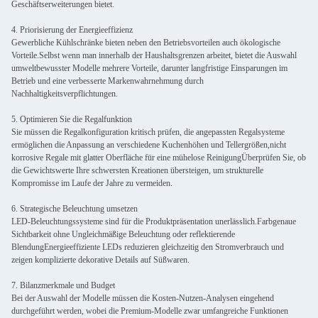
Geschäftserweiterungen bietet.
4. Priorisierung der Energieeffizienz
Gewerbliche Kühlschränke bieten neben den Betriebsvorteilen auch ökologische
Vorteile.Selbst wenn man innerhalb der Haushaltsgrenzen arbeitet, bietet die Auswahl
umweltbewusster Modelle mehrere Vorteile, darunter langfristige Einsparungen im
Betrieb und eine verbesserte Markenwahrnehmung durch
Nachhaltigkeitsverpflichtungen.
5. Optimieren Sie die Regalfunktion
Sie müssen die Regalkonfiguration kritisch prüfen, die angepassten Regalsysteme
ermöglichen die Anpassung an verschiedene Kuchenhöhen und Tellergrößen,nicht
korrosive Regale mit glatter Oberfläche für eine mühelose ReinigungÜberprüfen Sie, ob
die Gewichtswerte Ihre schwersten Kreationen übersteigen, um strukturelle
Kompromisse im Laufe der Jahre zu vermeiden.
6. Strategische Beleuchtung umsetzen
LED-Beleuchtungssysteme sind für die Produktpräsentation unerlässlich.Farbgenaue
Sichtbarkeit ohne Ungleichmäßige Beleuchtung oder reflektierende
BlendungEnergieeffiziente LEDs reduzieren gleichzeitig den Stromverbrauch und
zeigen komplizierte dekorative Details auf Süßwaren.
7. Bilanzmerkmale und Budget
Bei der Auswahl der Modelle müssen die Kosten-Nutzen-Analysen eingehend
durchgeführt werden, wobei die Premium-Modelle zwar umfangreiche Funktionen