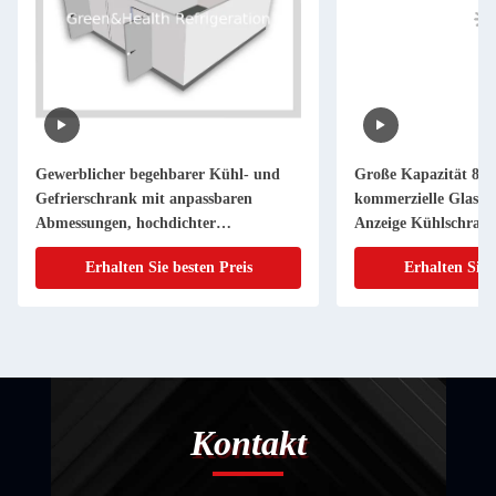
Gewerblicher begehbarer Kühl- und
Große Kapazität 80
Gefrierschrank mit anpassbaren
kommerzielle Glastü
Abmessungen, hochdichter
Anzeige Kühlschran
Polyurethanisolierung und Copeland-
dreischichtigen anti-
Erhalten Sie besten Preis
Erhalten Sie 
Kompressor
Glastüren und intell
Luftkühlsystem
Kontakt