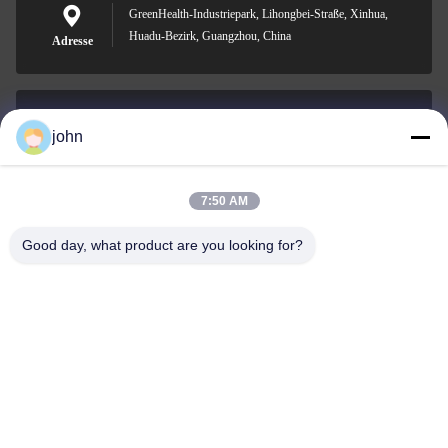
GreenHealth-Industriepark, Lihongbei-Straße, Xinhua,
Huadu-Bezirk, Guangzhou, China
Adresse
john
lvdi11@greencooker.com
Email
7:50 AM
Good day, what product are you looking for?
0086-153-7406-6785
Telefon
Guangdong Green&Health Intelligence Cold
Chain Technology Co.,LTD