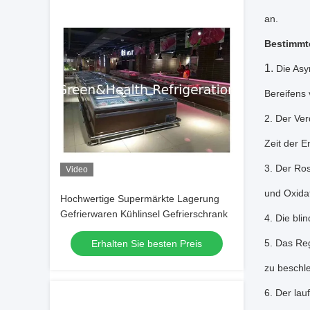
an.
Bestimmt
1.
Die Asy
Bereifens 
2. Der Ver
Zeit der E
3. Der Ros
Video
und Oxidat
Hochwertige Supermärkte Lagerung
Gefrierwaren Kühlinsel Gefrierschrank
4. Die bl
5. Das Re
Erhalten Sie besten Preis
zu beschl
6. Der la