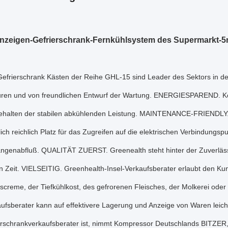
nzeigen-Gefrierschrank-Fernkühlsystem des Supermarkt-5m
Gefrierschrank Kästen der Reihe GHL-15 sind Leader des Sektors in der 
ren und von freundlichen Entwurf der Wartung. ENERGIESPAREND. Kons
ehalten der stabilen abkühlenden Leistung. MAINTENANCE-FRIENDLY. 
lich reichlich Platz für das Zugreifen auf die elektrischen Verbindungs
ngenabfluß. QUALITÄT ZUERST. Greenealth steht hinter der Zuverlässig
n Zeit. VIELSEITIG. Greenhealth-Insel-Verkaufsberater erlaubt den 
iscreme, der Tiefkühlkost, des gefrorenen Fleisches, der Molkerei oder 
fsberater kann auf effektivere Lagerung und Anzeige von Waren leicht 
ierschrankverkaufsberater ist, nimmt Kompressor Deutschlands BITZER