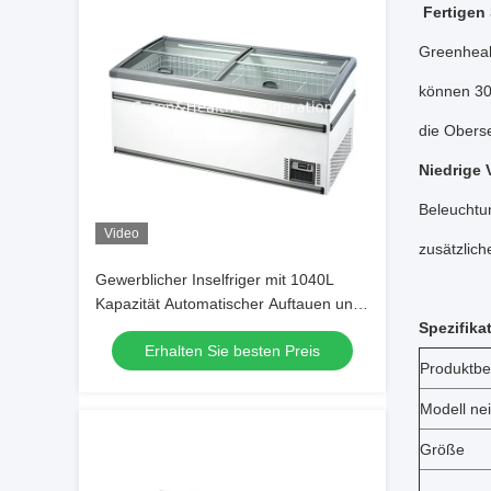
Fertigen
Greenheal
können 30
die Oberse
Niedrige
Beleuchtun
Video
zusätzlich
Gewerblicher Inselfriger mit 1040L
Kapazität Automatischer Auftauen und
R290 Kühlmittel für Supermarkt
Spezifika
Erhalten Sie besten Preis
Anzeige
Produktbe
Modell nei
Größe