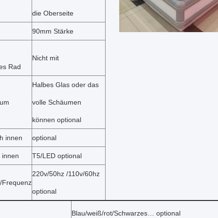
die Oberseite
90mm Stärke
Nicht mit
es Rad
Halbes Glas oder das
rum
volle Schäumen
können optional
h innen
optional
 innen
T5/LED optional
220v/50hz /110v/60hz
/Frequenz
optional
Blau/weiß/rot/Schwarzes… optional