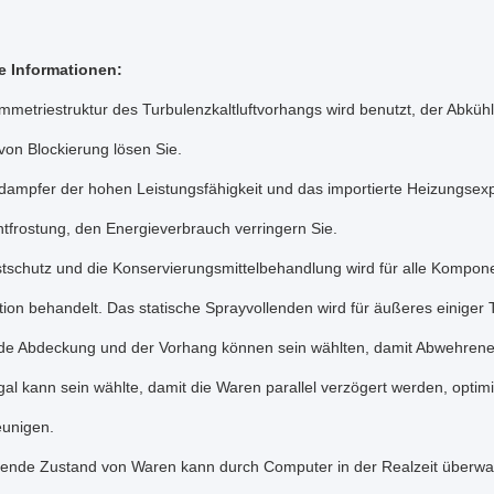
e Informationen:
mmetriestruktur des Turbulenzkaltluftvorhangs wird benutzt, der Abkühlu
von Blockierung lösen Sie.
dampfer der hohen Leistungsfähigkeit und das importierte Heizungsexpa
ntfrostung, den Energieverbrauch verringern Sie.
tschutz und die Konservierungsmittelbehandlung wird für alle Komponen
ion behandelt. Das statische Sprayvollenden wird für äußeres einiger 
inde Abdeckung und der Vorhang können sein wählten, damit Abwehrene
gal kann sein wählte, damit die Waren parallel verzögert werden, opt
eunigen.
ufende Zustand von Waren kann durch Computer in der Realzeit überwa