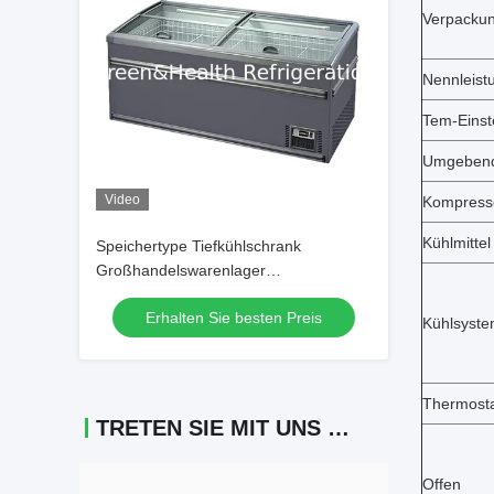
Verpacku
Nennleist
Tem-Einst
Umgebend
Video
Kompress
Kühlmittel
Speichertype Tiefkühlschrank
Großhandelswarenlager
Inselkühlschrank
Erhalten Sie besten Preis
Kühlsyst
Thermost
TRETEN SIE MIT UNS IN VERBINDUNG
Offen