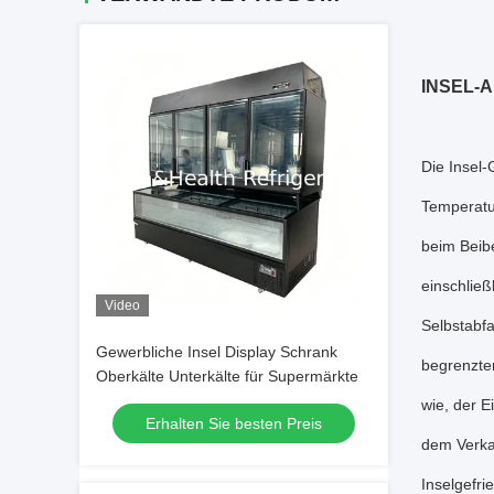
INSEL-A
Die Insel-
Temperatu
beim Beib
einschließ
Video
Selbstabfa
Gewerbliche Insel Display Schrank
begrenzte
Oberkälte Unterkälte für Supermärkte
wie, der E
Erhalten Sie besten Preis
dem Verkau
Inselgefr