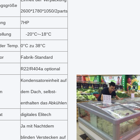
ngsgröße
2600*1780*1050/2parts
ung
7HP
ellung
-20°C~-18°C
er Temp.
0°C zu 38°C
or
Fabrik-Standard
R22/R404a optional
Kondensatoreinheit auf
em
dem Dach, selbst-
enthalten das Abkühlen
at
digitales Elitech
Ja mit Nachtdem
blinden Verstecken auf