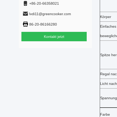
+86-20-66358021
lvdi11@greencooker.com
Körper
86-20-86166280
Einfaches
beweglich
Kontakt jetzt
Spitze he
Regal nac
Licht nach
Spannung
Farbe