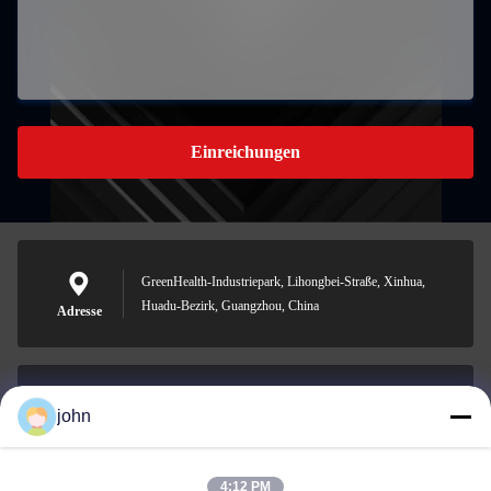
Einreichungen
GreenHealth-Industriepark, Lihongbei-Straße, Xinhua,
Huadu-Bezirk, Guangzhou, China
Adresse
john
lvdi11@greencooker.com
Email
4:12 PM