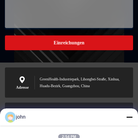
Einreichungen
GreenHealth-Industriepark, Lihongbei-Straße, Xinhua,
Huadu-Bezirk, Guangzhou, China
Adresse
john
lvdi11@greencooker.com
Email
2:54 PM