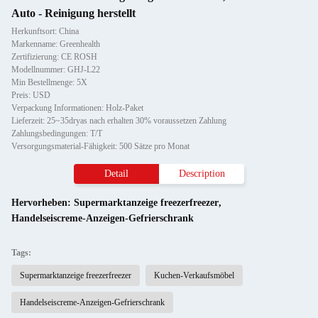
Auto - Reinigung herstellt
Herkunftsort: China
Markenname: Greenhealth
Zertifizierung: CE ROSH
Modellnummer: GHJ-L22
Min Bestellmenge: 5X
Preis: USD
Verpackung Informationen: Holz-Paket
Lieferzeit: 25~35dryas nach erhalten 30% voraussetzen Zahlung
Zahlungsbedingungen: T/T
Versorgungsmaterial-Fähigkeit: 500 Sätze pro Monat
Detail
Description
Hervorheben:
Supermarktanzeige freezerfreezer
,
Handelseiscreme-Anzeigen-Gefrierschrank
Tags:
Supermarktanzeige freezerfreezer
Kuchen-Verkaufsmöbel
Handelseiscreme-Anzeigen-Gefrierschrank