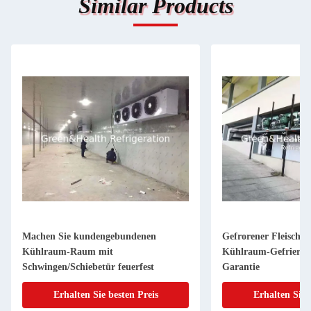
Similar Products
Machen Sie kundengebundenen
Gefrorener Fleisch-/
Kühlraum-Raum mit
Kühlraum-Gefriersch
Schwingen/Schiebetür feuerfest
Garantie
Erhalten Sie besten Preis
Erhalten Sie 