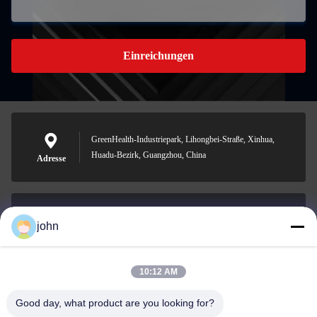
Einreichungen
GreenHealth-Industriepark, Lihongbei-Straße, Xinhua,
Huadu-Bezirk, Guangzhou, China
Adresse
john
lvdi11@greencooker.com
Email
10:12 AM
Good day, what product are you looking for?
0086-153-7406-6785