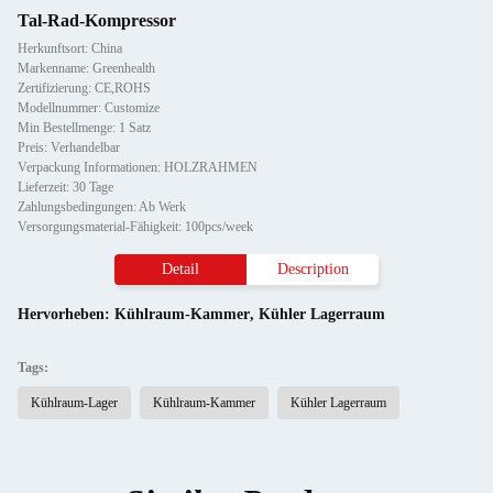
Tal-Rad-Kompressor
Herkunftsort: China
Markenname: Greenhealth
Zertifizierung: CE,ROHS
Modellnummer: Customize
Min Bestellmenge: 1 Satz
Preis: Verhandelbar
Verpackung Informationen: HOLZRAHMEN
Lieferzeit: 30 Tage
Zahlungsbedingungen: Ab Werk
Versorgungsmaterial-Fähigkeit: 100pcs/week
Detail
Description
Hervorheben:
Kühlraum-Kammer
,
Kühler Lagerraum
Tags:
Kühlraum-Lager
Kühlraum-Kammer
Kühler Lagerraum