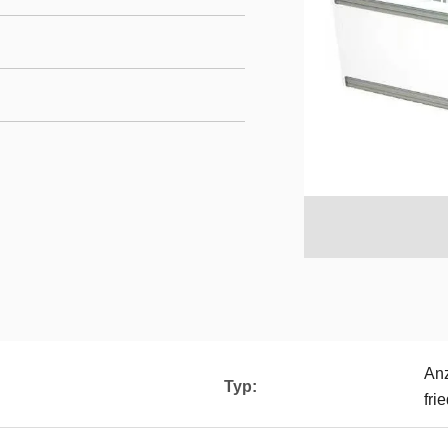
Anz
Typ:
fri