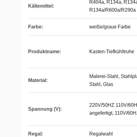
R404a, R134a, R134
Kältemittel:
R134a/R600a/R290a
Farbe:
weiße/graue Farbe
Produktname:
Kasten-Tiefkühltruhe
Malerei-Stahl, Stahlpl
Material:
Stahl, Glas
220V/50HZ 110V/60H
Spannung (V):
angefertigt, 110V/60
Regal:
Regalwahl