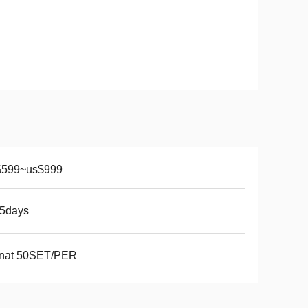
$599~us$999
15days
nat 50SET/PER