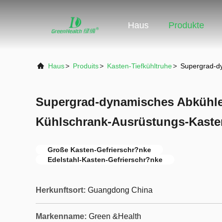
Haus
Produkte
Haus
>
Produits
>
Kasten-Tiefkühltruhe
>
Supergrad-dy
Supergrad-dynamisches Abkühle
Kühlschrank-Ausrüstungs-Kasten
Große Kasten-Gefrierschr?nke
Edelstahl-Kasten-Gefrierschr?nke
Herkunftsort:
Guangdong China
Markenname:
Green &Health