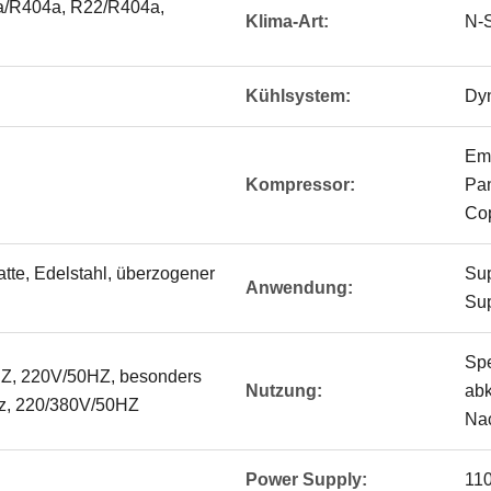
a/R404a, R22/R404a,
Klima-Art:
N-S
Kühlsystem:
Dyn
Emb
Kompressor:
Pa
Co
atte, Edelstahl, überzogener
Sup
Anwendung:
Sup
Spe
Z, 220V/50HZ, besonders
Nutzung:
abk
Hz, 220/380V/50HZ
Nac
Power Supply:
11