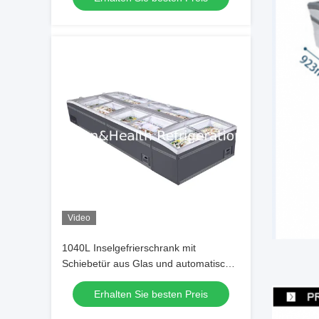
Video
1040L Inselgefrierschrank mit
Schiebetür aus Glas und automatischer
Abtauung für den gewerblichen
Erhalten Sie besten Preis
Gebrauch