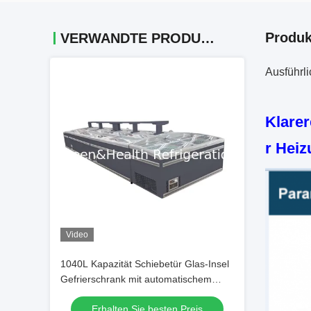
Produk
VERWANDTE PRODUKTE
Ausführl
Klarer
r Heiz
Video
1040L Kapazität Schiebetür Glas-Insel
Gefrierschrank mit automatischem
Auftauen für gewerbliche Zwecke
Erhalten Sie besten Preis