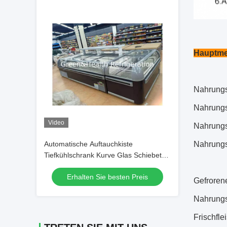
Hauptme
Nahrungs
Nahrungs
Video
Nahrungs
Automatische Auftauchkiste
Nahrungs
Tiefkühlschrank Kurve Glas Schiebetür
Insel Gefrierschrank
Erhalten Sie besten Preis
Gefroren
Nahrungs
Frischfle