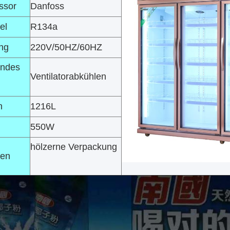
ssor
Danfoss
el
R134a
ng
220V/50HZ/60HZ
endes
Ventilatorabkühlen
n
1216L
550W
hölzerne Verpackung
ken