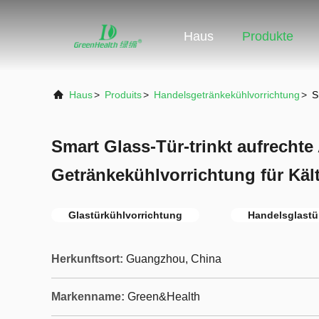
Haus
Produkte
Haus
>
Produits
>
Handelsgetränkekühlvorrichtung
>
S
Smart Glass-Tür-trinkt aufrechte
Getränkekühlvorrichtung für Käl
Glastürkühlvorrichtung
Handelsglastü
Herkunftsort:
Guangzhou, China
Markenname:
Green&Health