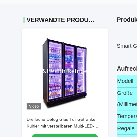
Produk
VERWANDTE PRODUKTE
Smart G
Aufrec
Modell
Größe
(Millime
Video
Tempera
Dreifache Defog Glas Tür Getränke
Kühler mit verstellbaren Multi-LED-
Regale
Leuchten und Lüfterkühlung