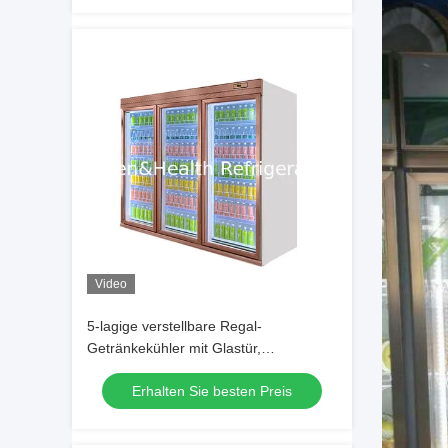
Video
5-lagige verstellbare Regal-
Getränkekühler mit Glastür,
Lüfterkühlung und digitalem Controller
Erhalten Sie besten Preis