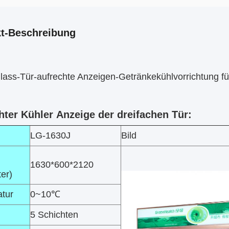
t-Beschreibung
lass-Tür-aufrechte Anzeigen-Getränkekühlvorrichtung f
hter Kühler Anzeige der dreifachen Tür:
LG-1630J
Bild
1630*600*2120
ter)
tur
0~10℃
5 Schichten