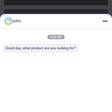
john
lvdi11@greencooker.com
Email
4:56 PM
Good day, what product are you looking for?
0086-153-7406-6785
Telefon
Guangdong Green&Health Intelligence Cold
Chain Technology Co.,LTD