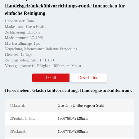
Handelsgetränkekühlvorrichtungs-runde Innenecken für
einfache Reinigung
Herkunftsort: China
Markenname: Green Health
Zertifizierung: CE,Rohs
Modellnummer: LG-1860
Min Bestellmenge: 1 pc
Verpackung Informationen: hölzerne Verpackung
Lieferzeit: 15 Tage
Zahlungsbedingungen: T / T, L / C
Versorgungsmaterial-Fähigkeit: 1000pcs pro Monat
Detail
Description
Hervorheben:
Glastürkühlvorrichtung
,
Handelsglastürkühlschrank
1Material:
Glastür, PU, überzogener Stahl
2Produkt-Größe:
1860*680*2120mm
3Packmaß:
1960*780*2300mm