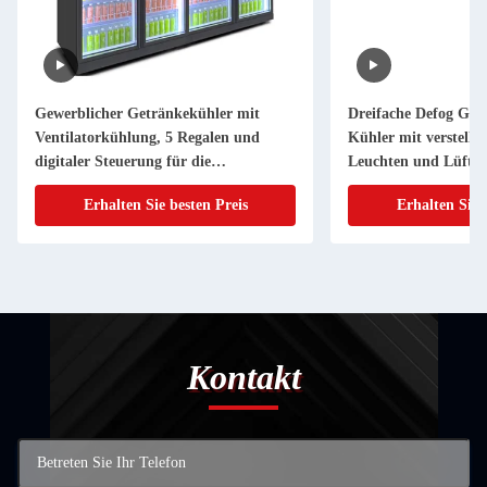
Gewerblicher Getränkekühler mit
Dreifache Defog Gla
Ventilatorkühlung, 5 Regalen und
Kühler mit verstell
digitaler Steuerung für die
Leuchten und Lüfte
Supermarktpräsentation
Erhalten Sie besten Preis
Erhalten Sie 
Kontakt