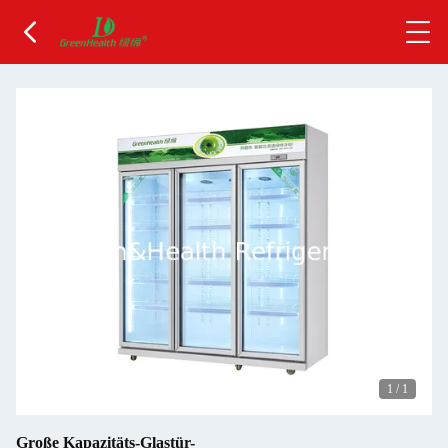
1
/
1
Große Kapazitäts-Glastür-