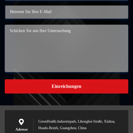
Einreichungen
GreenHealth-Industriepark, Lihongbei-Straße, Xinhua,
Huadu-Bezirk, Guangzhou, China
Adresse