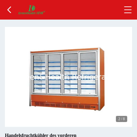
2
/
8
Handelsfruchtkühler des vorderen