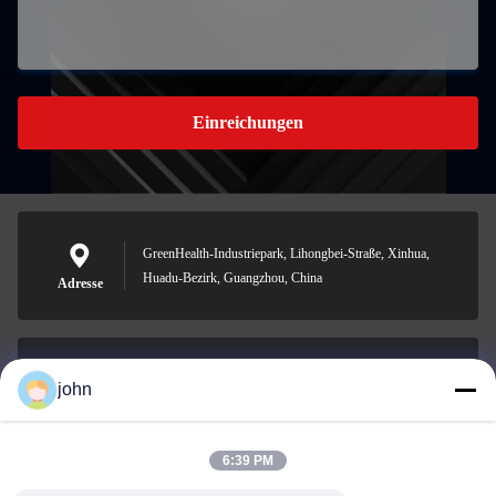
Einreichungen
GreenHealth-Industriepark, Lihongbei-Straße, Xinhua,
Huadu-Bezirk, Guangzhou, China
Adresse
john
lvdi11@greencooker.com
Email
6:39 PM