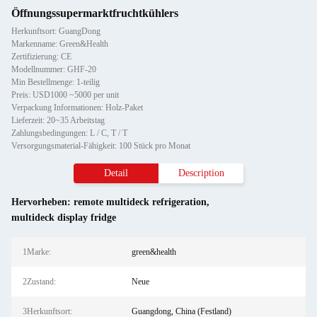
Öffnungssupermarktfruchtkühlers
Herkunftsort: GuangDong
Markenname: Green&Health
Zertifizierung: CE
Modellnummer: GHF-20
Min Bestellmenge: 1-teilig
Preis: USD1000 ~5000 per unit
Verpackung Informationen: Holz-Paket
Lieferzeit: 20~35 Arbeitstag
Zahlungsbedingungen: L / C, T / T
Versorgungsmaterial-Fähigkeit: 100 Stück pro Monat
Detail
Description
Hervorheben:
remote multideck refrigeration
,
multideck display fridge
1Marke:
green&health
2Zustand:
Neue
3Herkunftsort:
Guangdong, China (Festland)