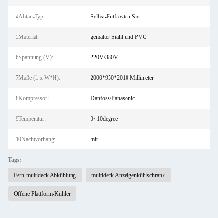
4Abtau-Typ:
Selbst-Entfrosten Sie
5Material:
gemalter Stahl und PVC
6Spannung (V):
220V/380V
7Maße (L x W*H):
2000*950*2010 Millimeter
8Kompressor:
Danfoss/Panasonic
9Temperatur:
0~10degree
10Nachtvorhang:
mit
Tags:
Fern-multideck Abkühlung
multideck Anzeigenkühlschrank
Offene Plattform-Kühler