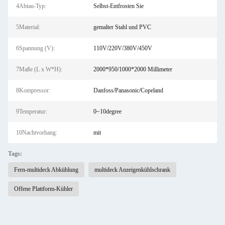
4Abtau-Typ:
Selbst-Entfrosten Sie
5Material:
gemalter Stahl und PVC
6Spannung (V):
110V/220V/380V/450V
7Maße (L x W*H):
2000*950/1000*2000 Millimeter
8Kompressor:
Danfoss/Panasonic/Copeland
9Temperatur:
0~10degree
10Nachtvorhang:
mit
Tags:
Fern-multideck Abkühlung
multideck Anzeigenkühlschrank
Offene Plattform-Kühler