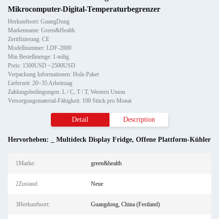
Mikrocomputer-Digital-Temperaturbegrenzer
Herkunftsort: GuangDong
Markenname: Green&Health
Zertifizierung: CE
Modellnummer: LDF-2000
Min Bestellmenge: 1-teilig
Preis: 1500USD ~2500USD
Verpackung Informationen: Holz-Paket
Lieferzeit: 20~35 Arbeitstag
Zahlungsbedingungen: L / C, T / T, Western Union
Versorgungsmaterial-Fähigkeit: 100 Stück pro Monat
Detail
Description
Hervorheben:
_ Multideck Display Fridge
,
Offene Plattform-Kühler
1Marke:
green&health
2Zustand:
Neue
3Herkunftsort:
Guangdong, China (Festland)