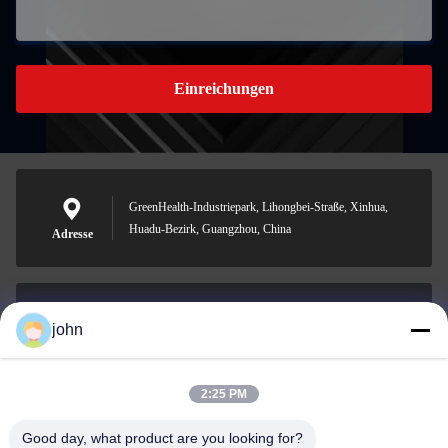
Einreichungen
GreenHealth-Industriepark, Lihongbei-Straße, Xinhua,
Huadu-Bezirk, Guangzhou, China
Adresse
john
lvdi11@greencooker.com
Email
2:25 PM
Good day, what product are you looking for?
0086-153-7406-6785