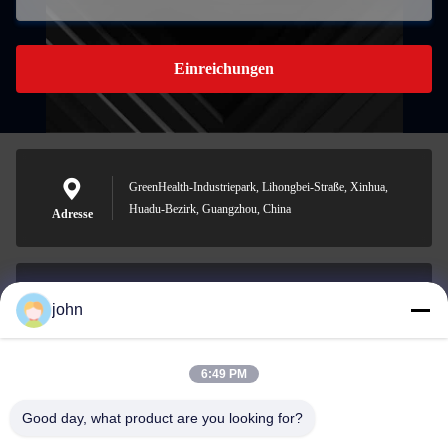
Einreichungen
GreenHealth-Industriepark, Lihongbei-Straße, Xinhua,
Huadu-Bezirk, Guangzhou, China
Adresse
john
lvdi11@greencooker.com
Email
6:49 PM
Good day, what product are you looking for?
0086-153-7406-6785
Telefon