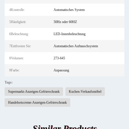
4Kontrolle:
Automatisches System
5Häufigkeit:
50Hz oder 60HZ
6Beleuchtung:
LED-Innenbeleuchtung
7Entfrosten Sie:
Automatisches Auftauschsystem
8Volumen:
273-645
9Farbe:
Anpassung
Tags:
Supermarkt-Anzeigen-Gefrierschrank
Kuchen-Verkaufsmöbel
Handelseiscreme-Anzeigen-Gefrierschrank
Similar Products