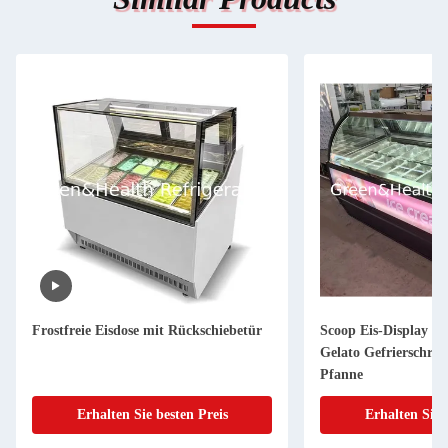
Frostfreie Eisdose mit Rückschiebetür
Scoop Eis-Display Ge
Gelato Gefrierschran
Pfanne
Erhalten Sie besten Preis
Erhalten Sie 