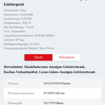
Eisfriergerät
Herkunftsort: China
Markenname: Greenhealth
Zertifizierung: CE,ROHS
Modellnummer: BQL-N
Min Bestellmenge: 1 Stück
Preis: Verhandelbar
Verpackung Informationen: HOLZRAHMEN
Lieferzeit: 30 Tage
Zahlungsbedingungen: Ab Werk
Versorgungsmaterial-Fähigkeit: 50pcs/Woche
Detail
Description
Hervorheben:
Handelseiscreme-Anzeigen-Gefrierschrank
,
Kuchen-Verkaufsmöbel
,
Luxus-Gelato-Anzeigen-Gefrierschrank
1Wannen:
10/12/16/18/20 Pfannen
2Produktionsdimension:
N*1050*1200 mm
3Panengröße:
325*176*100mm